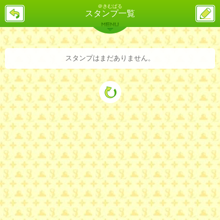
＠きむぱる
戻
ス
スタンプ一覧
る
レ
投
MENU
稿
バックナンバー
詳細検索
ランキング
まとめ
スタンプはまだありません。