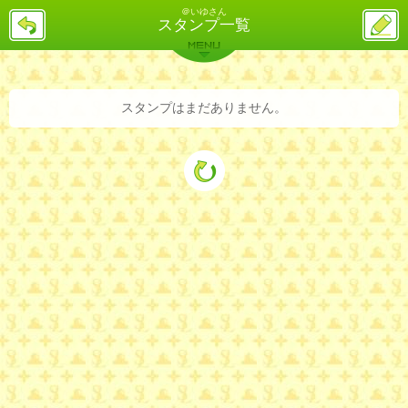
＠いゆさん
戻
ス
スタンプ一覧
る
レ
投
MENU
稿
バックナンバー
詳細検索
ランキング
まとめ
スタンプはまだありません。