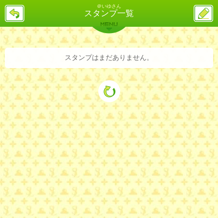
＠いゆさん
戻
ス
スタンプ一覧
る
レ
投
MENU
稿
バックナンバー
詳細検索
ランキング
まとめ
スタンプはまだありません。