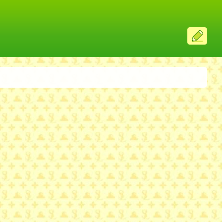
ス
レ
投
稿