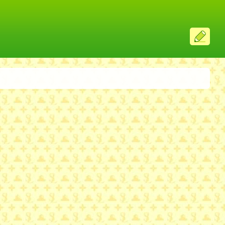
ス
レ
投
稿