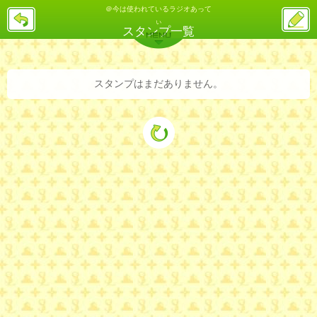
＠今は使われているラジオあって
戻
ス
る
ぃ
レ
スタンプ一覧
投
MENU
稿
バックナンバー
詳細検索
ランキング
まとめ
スタンプはまだありません。