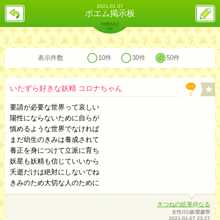
2021.01.07
戻
ス
ポエム掲示板
る
レ
投
MENU
稿
バックナンバー
詳細検索
ランキング
まとめ
表示件数
10件
30件
50件
いたずら好きな妖精 コロナちゃん
0
要請が必要な世界って哀しい
陽性にならないために自らが
慎めるような世界でなければ
まだ幼生のきみは養成されて
養正を身につけて立派に育ち
妖星も妖精も信じていいから
夭逝だけは絶対にしないでね
きみのため大切な人のために
きつねの絵筆@なる
女性/22歳/愛媛県
2021-01-07 23:27