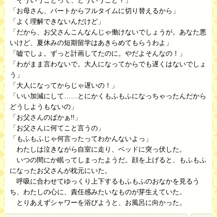
「そういうことって、どういうこと？」
「お母さん、パートからフルタイムに切り替えるから」
「よく理解できないんだけど」
「だから、お父さんこんなんじゃ働けないでしょうが。あなた悪
いけど、夏休みの短期留学はあきらめてもらうわよ」
「嘘でしょ。ずっと計画してたのに。やだよそんなの！」
「わがまま言わないで。大人になってからでも遅くはないでしょ
う」
「大人になってからじゃ遅いの！」
「いい加減にして……とにかくもふもふになっちゃったんだから
どうしようもないの」
「お父さんのばかぁ!!」
「お父さんに何てこと言うの」
「もふもふじゃ何言ったってわかんないよっ」
わたしは泣きながら自室に走り、ベッドに突っ伏した。
いつの間にか眠ってしまったようだ。顔を上げると、もふもふ
になったお父さんが枕元にいた。
呼吸に合わせてゆっくり上下するもふもふのおなかを見るう
ち、わたしの心に、責任感みたいなものが芽生えていた。
とりあえずシャワーを浴びようと、お風呂に向かった。