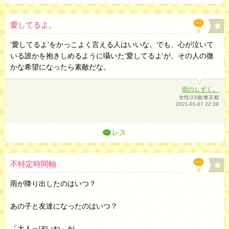
愛してるよ。
0
'愛してるよ'をかっこよく言える人はいいな。でも、心が泣いて
いる誰かを抱きしめるように囁いた'愛してるよ'が、その人の微
かな希望になったら素敵だな。
雨のしずく。
女性/23歳/東京都
2021-01-07 22:39
レス
不特定時間軸
0
雨が降り出したのはいつ？
あの子と友達になったのはいつ？
「大人っぽいね」が