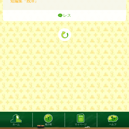
短編集『残滓』
レス