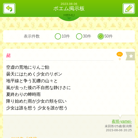
2023.08.06
戻
ス
ポエム掲示板
る
レ
投
MENU
稿
バックナンバー
詳細検索
ランキング
まとめ
表示件数
10件
30件
50件
赭
0
空虚の荒地にりんご飴
曇天にはためく少女のリボン
地平線と争う瓦礫の山々と
嵐が去った後の不自然な静けさに
夏終わりの蝉時雨
降り始めた雨が少女の頬を伝い
少女は誰を想う 少女を誰が想う
夜明-yamei-
未回答/25歳/新潟県
2023-08-06 20:25