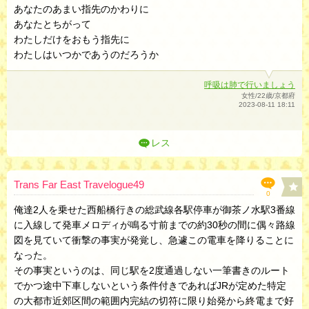
あなたのあまい指先のかわりに
あなたとちがって
わたしだけをおもう指先に
わたしはいつかであうのだろうか
呼吸は肺で行いましょう
女性/22歳/京都府
2023-08-11 18:11
レス
Trans Far East Travelogue49
0
俺達2人を乗せた西船橋行きの総武線各駅停車が御茶ノ水駅3番線
に入線して発車メロディが鳴る寸前までの約30秒の間に偶々路線
図を見ていて衝撃の事実が発覚し、急遽この電車を降りることに
なった。
その事実というのは、同じ駅を2度通過しない一筆書きのルート
でかつ途中下車しないという条件付きであればJRが定めた特定
の大都市近郊区間の範囲内完結の切符に限り始発から終電まで好