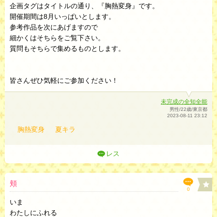
企画タグはタイトルの通り、『胸熱変身』です。
開催期間は8月いっぱいとします。
参考作品を次にあげますので
細かくはそちらをご覧下さい。
質問もそちらで集めるものとします。
皆さんぜひ気軽にご参加ください！
未完成の全知全能
男性/22歳/東京都
2023-08-11 23:12
胸熱変身
夏キラ
レス
頬
0
いま
わたしにふれる