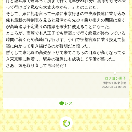
けど総武線で君津って所まで行く電車が8時1分にあるからそれ乗
って行けば？私なら大丈夫やから。」とのことだ。
そして、嫁に礼を言って一緒に東京行きの中央線快速に乗り込み
俺も最新の時刻表を見ると君津から先少々乗り換えの間隔は空く
が高崎迄は予定通りの路線を確実に使えることになった。
ところが、高崎でも八王子でも新宿まで行く終電が終わっている
時間に着くため高崎には行けず、小山で宇都宮線に乗り換えて新
宿に向かって引き揚げるのが賢明だと悟った。
暫くして東北線の高架が下りて来てこちらの目線が高くなってゆ
き東京駅に到着し、駅弁の確保にも成功して準備が整った。
さあ、気を取り直して再出発だ！
ロクヨン男子
男性/21歳/東京都
2023-08-11 09:20
レス