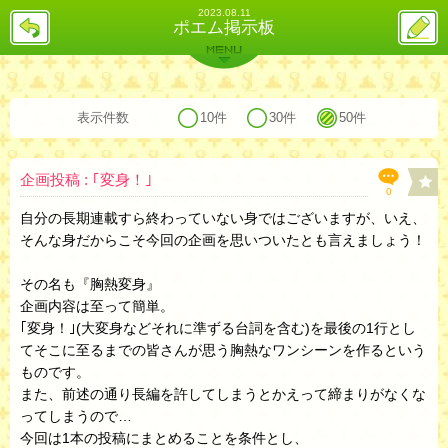
2023.08.11
戻
ス
ポエム掲示板
る
レ
投
MENU
稿
バックナンバー
詳細検索
ランキング
まとめ
表示件数
10件
30件
50件
企画投稿 : ｢変身！｣
0
自分の長期連載すら終わっていない身ではございますが、いえ、
そんな身だからこそ今回の企画を思いついたとも言えましょう！
その名も『胸熱変身』
企画内容は至って簡単。
｢変身！｣(大変身などそれに準ずる台詞を含む)を最後の1行とし
てそこに至るまでの皆さんが思う胸熱なワンシーンを作るという
ものです。
また、前述の通り長編を許してしまうとかえって締まりがなくな
ってしまうので…
今回は1本の投稿にまとめることを条件とし、