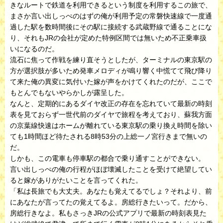
きなルートで鉄道を利用できるという制度を利用するこの旅で、
まさか言い出しっぺのはずの俺が利用予定の常磐快速線で一度通
過した駅を数時間後にその駅に接続する武蔵野線で通ることにな
り、それもJRの会社が定めた特例区間では無いため不正乗車扱
いになるのだ。
流石に焦って作戦を練り直そうとしたが、ターミナルの東京駅の
方が選択肢が多いため発車メロディが鳴り響く中慌てて飛び降り
て来た俺の異変に気付いた嫁が声をかけてくれたのだが、ここで
もとんでもないやらかしが露呈した。
なんと、定期的にあるダイヤ改正の存在を忘れていて最新の時刻
表を見ておらず一世代前のダイヤで旅程を考えており、蘇我方面
の京葉線快速はホームが離れている東京駅の乗り換え時間を除い
ても1時間ほど待たされる8時53分の上総一ノ宮行きまで無いの
だ。
しかも、この電車も停車駅の都合で乗り通すことができない。
言い出しっぺの俺の行程がほぼ壊滅したことを受けて絶望してい
ると嫁がありがたいことを言ってくれた。
「私は長旅でも大丈夫。あなたも覚えてるでしょ？それより、前
にあなたが言ってたの覚えてるよ。房総行きたいって。だから、
房総行きなよ。私もさっきJRの公式アプリで最新の時刻表見た