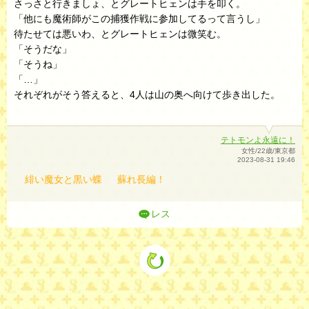
さっさと行きましょ、とグレートヒェンは手を叩く。
「他にも魔術師がこの捕獲作戦に参加してるって言うし」
待たせては悪いわ、とグレートヒェンは微笑む。
「そうだな」
「そうね」
「…」
それぞれがそう答えると、4人は山の奥へ向けて歩き出した。
テトモンよ永遠に！
女性/22歳/東京都
2023-08-31 19:46
緋い魔女と黒い蝶
蘇れ長編！
レス