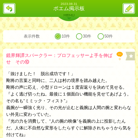
2023.08.31
戻
ス
ポエム掲示板
る
レ
投
MENU
稿
バックナンバー
詳細検索
ランキング
まとめ
表示件数
10件
30件
50件
鏡界輝譚スパークラー：プロフェッサーよ手を伸ば
0
せ その⑩
「抜けました！ 脱出成功です！」
剛将の言葉と同時に、二人は村の境界を踏み越えた。
剛将の声に応え、小型ドローンは１度宙返りを決めて見せる。
『よく逃げ切ったね。最後に１個面白い機能を見せてあげよう。
その名も“ミミック・フィスト”』
義腕が一瞬強く光り、その光が止むと義腕は人間の腕と変わらな
い外見に変わっていた。
『光の力を消費して、“人の腕の映像”を義腕の上に投影したん
だ。人体に不自然な変形をしたらすぐに解除されちゃうから気を
付けてね』