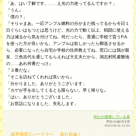
「あ、はい了解です。……え光の力使ってるんですか？」
『うん』
「僕の？」
『そりゃまあ。一応アンプル燃料の分がまだ残ってるから今日１
日ぐらいはもつとは思うけど。光の力で動く以上、戦闘に使える
力は減るから気を付けてね。何だったら、普通に学校で貰うP.A.
を使った方が良いかも。アンプルは欲しかったら郵送させるか
ら、必要になったら自宅か学校の住所教えてね。窓口には我が親
友、三色吉代を通してもらえれば大丈夫だから、洞志村民避難地
の……あれ何番だっけ』
『３番だな』
『そこを訪ねてくれれば良いから』
「分かりました、ありがとうございます」
『カゲが手を出してくるとも限らない。早く帰りな』
「はい、ありがとうございました」
「お世話になりました、失礼します」
何かが崩壊している者
男性/24歳/埼玉県
2023-08-31 21:03
鏡界輝譚スパークラー
蘇れ長編！