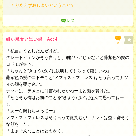
とりあえずおしまいということで
レス
緋い魔女と黒い蝶 Act 4
0
「私言おうとしたんだけど」
グレートヒェンがそう言うと、別にいいじゃないと藤紫色の髪の
コドモが笑う。
「ちゃんと“きょうだい”に説明してもらって嬉しいわ」
藤紫色の髪のコドモこと“メフィストフェレス”はそう言ってナツ
ィの顔を覗き込む。
ナツィは、テメェには言われたかねーよと顔を背けた。
「そもそも俺はお前のことを“きょうだい”だなんて思ってねー
し」
「あーら照れちゃってー」
メフィストフェレスはそう言って微笑むが、ナツィは益々嫌そう
な顔をした。
「まぁそんなことはともかく」