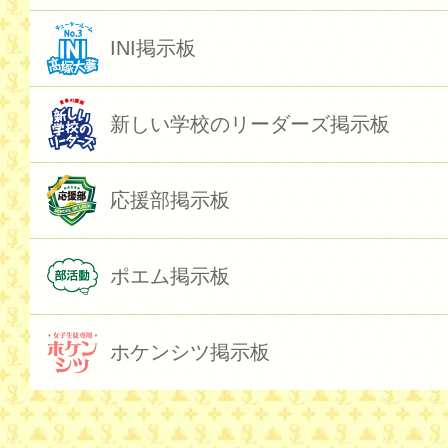
INI掲示板
新しい学校のリーダーズ掲示板
応援部掲示板
ポエム掲示板
ホケンシツ掲示板