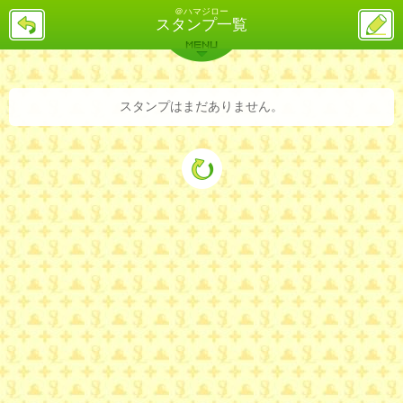
＠ハマジロー
戻
ス
スタンプ一覧
る
レ
投
MENU
稿
バックナンバー
詳細検索
ランキング
まとめ
スタンプはまだありません。