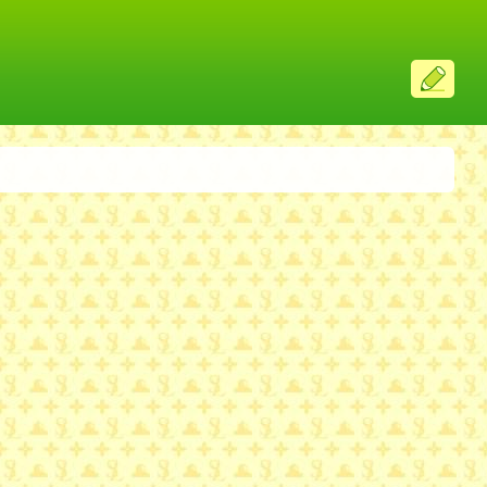
ス
レ
投
稿