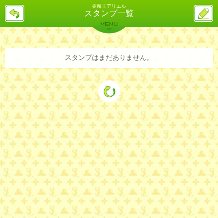
＠魔王アリエル
戻
ス
スタンプ一覧
る
レ
投
MENU
稿
バックナンバー
詳細検索
ランキング
まとめ
スタンプはまだありません。