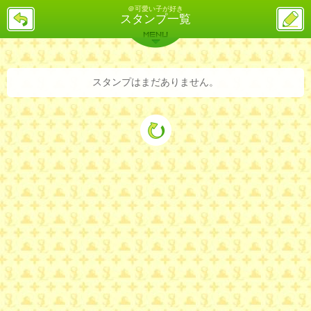
＠可愛い子が好き
戻
ス
スタンプ一覧
る
レ
投
MENU
稿
バックナンバー
詳細検索
ランキング
まとめ
スタンプはまだありません。