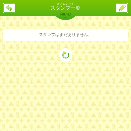
＠アムレット
戻
ス
スタンプ一覧
る
レ
投
MENU
稿
バックナンバー
詳細検索
ランキング
まとめ
スタンプはまだありません。