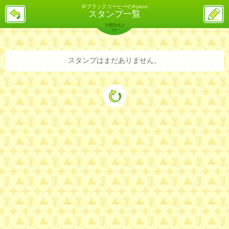
＠ブラックコーヒーのAyano
戻
ス
スタンプ一覧
る
レ
投
MENU
稿
バックナンバー
詳細検索
ランキング
まとめ
スタンプはまだありません。