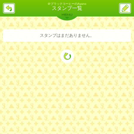
＠ブラックコーヒーのAyano
戻
ス
スタンプ一覧
る
レ
投
MENU
稿
バックナンバー
詳細検索
ランキング
まとめ
スタンプはまだありません。