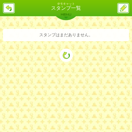
＠モキャット
戻
ス
スタンプ一覧
る
レ
投
MENU
稿
バックナンバー
詳細検索
ランキング
まとめ
スタンプはまだありません。