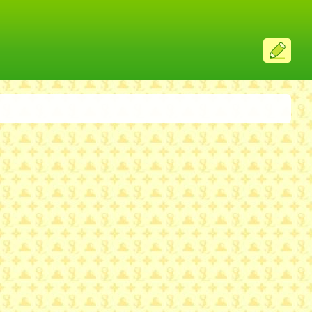
ス
レ
投
稿