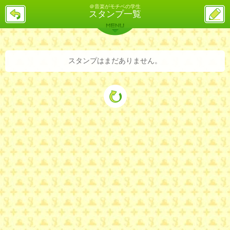
＠音楽がモチベの学生
戻
ス
スタンプ一覧
る
レ
投
MENU
稿
バックナンバー
詳細検索
ランキング
まとめ
スタンプはまだありません。