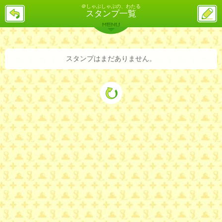
＠しゃぶしゃぶの、わたる
戻
ス
スタンプ一覧
る
レ
投
MENU
稿
バックナンバー
詳細検索
ランキング
まとめ
スタンプはまだありません。