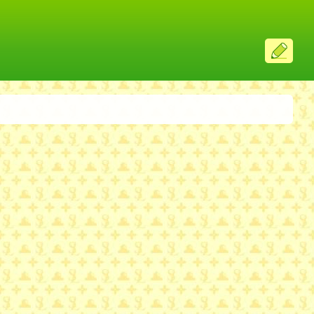
ス
レ
投
稿