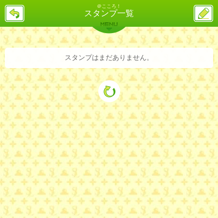
＠こころ！
戻
ス
スタンプ一覧
る
レ
投
MENU
稿
バックナンバー
詳細検索
ランキング
まとめ
スタンプはまだありません。