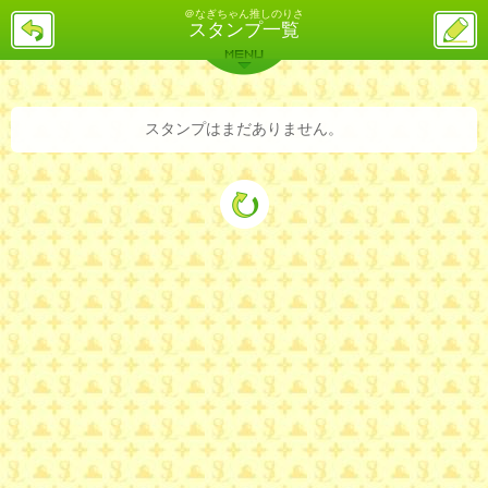
＠なぎちゃん推しのりさ
戻
ス
スタンプ一覧
る
レ
投
MENU
稿
バックナンバー
詳細検索
ランキング
まとめ
スタンプはまだありません。