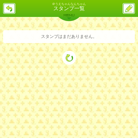
＠うえちゃんなんちゃん
戻
ス
スタンプ一覧
る
レ
投
MENU
稿
バックナンバー
詳細検索
ランキング
まとめ
スタンプはまだありません。