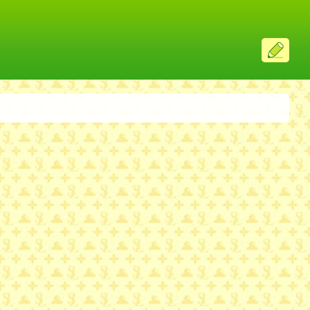
ス
レ
投
稿