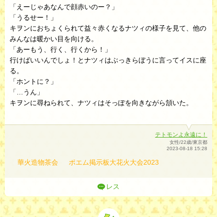
「えーじゃあなんで顔赤いのー？」
「うるせー！」
キヲンにおちょくられて益々赤くなるナツィの様子を見て、他の
みんなは暖かい目を向ける。
「あーもう、行く、行くから！」
行けばいいんでしょ！とナツィはぶっきらぼうに言ってイスに座
る。
「ホントに？」
「…うん」
キヲンに尋ねられて、ナツィはそっぽを向きながら頷いた。
テトモンよ永遠に！
女性/22歳/東京都
2023-08-18 15:28
華火造物茶会
ポエム掲示板大花火大会2023
レス