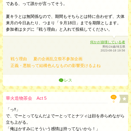
である、って誰かが言ってそう。
夏キラとは無関係なので、期間もそちらとは特に合わせず、大体
来月の今日あたり、つまり「９月18日」までを期限とします。
参加者はタグに『戦う理由』と入れて投稿してください。
何かが崩壊している者
男性/24歳/埼玉県
2023-08-18 19:56
戦う理由
夏の企画乱立祭不参加企画
正義・悪観って結構色んなものの影響受けるよね
レス
華火造物茶会 Act 5
0
「っ‼︎」
で、でーとってなんだよでーとってとナツィは顔を赤らめながら
立ち上がる。
「俺はかすみにそういう感情は持ってないから！」