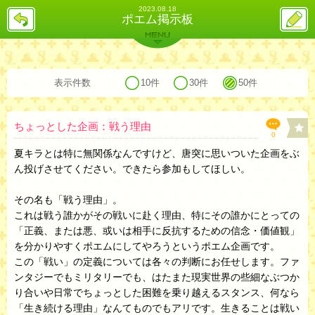
2023.08.18
戻
ス
ポエム掲示板
る
レ
投
MENU
稿
バックナンバー
詳細検索
ランキング
まとめ
表示件数
10件
30件
50件
ちょっとした企画：戦う理由
0
夏キラとは特に無関係なんですけど、唐突に思いついた企画をぶ
ん投げさせてください。できたら参加もしてほしい。
その名も「戦う理由」。
これは戦う誰かがその戦いに赴く理由、特にその誰かにとっての
「正義、または悪、或いは相手に反抗するための信念・価値観」
を分かりやすくポエムにしてやろうというポエム企画です。
この「戦い」の定義については各々の判断にお任せします。ファ
ンタジーでもミリタリーでも、はたまた現実世界の些細なぶつか
り合いや日常でちょっとした困難を乗り越えるスタンス、何なら
「生き続ける理由」なんてものでもアリです。生きることは戦い