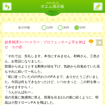
2023.08.25
戻
ス
ポエム掲示板
る
レ
投
MENU
稿
バックナンバー
詳細検索
ランキング
まとめ
表示件数
10件
30件
50件
鏡界輝譚スパークラー：プロフェッサーよ手を伸ば
0
せ その⑥
「それでは、失礼します。本当にすみません、村崎さん、三色さ
ん。お世話になりました」
部屋から出ようとする剛将が頭を下げ、気絶から目覚めていた花
もそれに続いて一礼した。
「前に使っていたのの代わりのP.A.まで、ありがとうございまし
た。今回は何もできなかったけど、いつかきっと、この村を救っ
てみせますから！」
「うんがんばれー」
花の言葉に無感情に答え、部屋を出る2人の後に続くように、明
晶は小型ドローンP.A.を飛ばした。