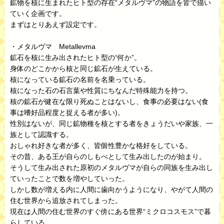
鉱物を核に生まれたヒト型の存在“メタルヴマ”の物語を皆で描い
ていく企画です。
まずはとりあえず設定です。
・メタルヴマ Metallevma
鉱石を核に生み出されたヒト型の“何か”。
身体のどこかから核と同じ鉱石が生えている。
核になっている鉱石の名前を名乗っている。
核になった石の石言葉や性質にちなんだ特殊能力を持つ。
核の鉱石が健在な限り死ぬことはないし、食事の必要はない(食
事は嗜好品程度と捉える者が多い)。
性別はないが、同じ鉱物種を核とする者をきょうだいや家族、一
族として認識する。
おしゃれ好きな者が多く、皆個性豊かな格好をしている。
その昔、ある王が自らのしもべとして生み出したのが始まり。
そうして生み出された原初のメタルヴマが自らの同族を生み出し
ていったことで数を増やしていった。
しかし数が増える内に人間に歯向かうようになり、やがて人間の
住む世界から追放されてしまった。
現在は人間の住む世界のすぐ傍にある世界“ミクロコスモス”で暮
らしている。