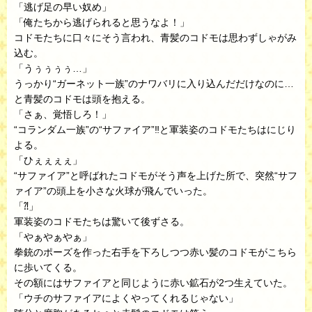
「逃げ足の早い奴め」
「俺たちから逃げられると思うなよ！」
コドモたちに口々にそう言われ、青髪のコドモは思わずしゃがみ
込む。
「うぅぅぅぅ…」
うっかり“ガーネット一族”のナワバリに入り込んだだけなのに…
と青髪のコドモは頭を抱える。
「さぁ、覚悟しろ！」
“コランダム一族”の“サファイア”‼︎と軍装姿のコドモたちはにじり
よる。
「ひぇぇぇぇ」
“サファイア”と呼ばれたコドモがそう声を上げた所で、突然“サフ
ァイア”の頭上を小さな火球が飛んでいった。
「⁈」
軍装姿のコドモたちは驚いて後ずさる。
「やぁやぁやぁ」
拳銃のポーズを作った右手を下ろしつつ赤い髪のコドモがこちら
に歩いてくる。
その額にはサファイアと同じように赤い鉱石が2つ生えていた。
「ウチのサファイアによくやってくれるじゃない」