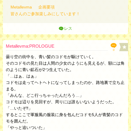
Metallevma
企画要項
皆さんのご参加楽しみにしています！
レス
Metallevma:PROLOGUE
0
曇り空の街中を、青い髪のコドモが駆けていく。
そのコドモの見た目は人間の少女のようにも見えるが、額には角
のように青い鉱石が2つ生えていた。
「…はぁ、はぁ」
コドモは走ってヘトヘトになってしまったのか、路地裏で立ち止
まる。
「みんな、どこ行っちゃったんだろう…」
コドモは辺りを見回すが、周りには誰もいないようだった。
「…いたぞ‼︎」
するとここで軍服風の服装に身を包んだコドモ5人が青髪のコド
モを囲んだ。
「やっと追いついた」