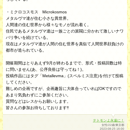
・ミクロコスモス Microkosmos
メタルヴマ達が住む小さな異世界。
人間達の住む世界から様々なモノが流れ着く。
住民であるメタルヴマ達は一族ごとの派閥に分かれて激しいナワ
バリ争いを続けている。
現在はメタルヴマ達が人間の住む世界を真似て人間世界顔負けの
都市が造られている。
開催期間はとりあえず9月が終わるまでで、形式・投稿回数は特
に問いません(あ、公序良俗は守ってね！)。
投稿作品にはタグ「Metallevma」(スペルミス注意)を付けて投稿
してください。
難しめの企画ですが、企画趣旨に大体合っていればOKですので
あまり気負わずにご参加ください。
質問などはレスからお願いします。
皆さんの参加お待ちしております‼︎
テトモンよ永遠に！
女性/22歳/東京都
2023-08-25 16:00