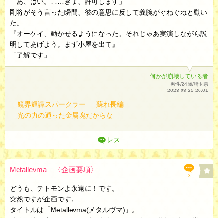
「あ、はい。……きょ、許可します」
剛将がそう言った瞬間、彼の意思に反して義腕がぐねぐねと動い
た。
『オーケイ、動かせるようになった。それじゃあ実演しながら説
明してあげよう。まず小屋を出て』
「了解です」
何かが崩壊している者
男性/24歳/埼玉県
2023-08-25 20:01
鏡界輝譚スパークラー
蘇れ長編！
光の力の通った金属塊だからな
レス
Metallevma 〈企画要項〉
3
どうも、テトモンよ永遠に！です。
突然ですが企画です。
タイトルは「Metallevma(メタルヴマ)」。