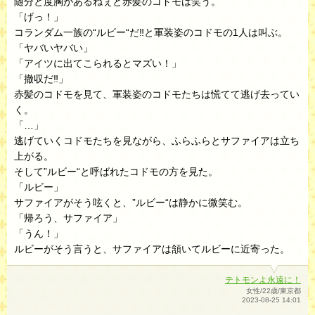
随分と度胸があるねぇと赤髪のコドモは笑う。
「げっ！」
コランダム一族の“ルビー“だ‼︎と軍装姿のコドモの1人は叫ぶ。
「ヤバいヤバい」
「アイツに出てこられるとマズい！」
「撤収だ‼︎」
赤髪のコドモを見て、軍装姿のコドモたちは慌てて逃げ去ってい
く。
「…」
逃げていくコドモたちを見ながら、ふらふらとサファイアは立ち
上がる。
そして”ルビー“と呼ばれたコドモの方を見た。
「ルビー」
サファイアがそう呟くと、”ルビー“は静かに微笑む。
「帰ろう、サファイア」
「うん！」
ルビーがそう言うと、サファイアは頷いてルビーに近寄った。
テトモンよ永遠に！
女性/22歳/東京都
2023-08-25 14:01