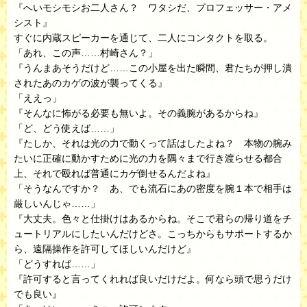
『へいモシモシお二人さん？ ワタシだ、プロフェッサー・アメ
シスト』
すぐに内蔵スピーカーを通じて、二人にコンタクトを取る。
「あれ、この声……村崎さん？」
『うんまあそうだけど……この小屋を出た瞬間、君たちが押し潰
されたあのカゲの波が襲ってくる』
「ええっ」
『そんなに怖がる必要も無いよ。その義腕があるからね』
「ど、どう使えば……」
『たしか、それは光の力で動くって話はしたよね？ 本物の腕み
たいに正確に動かすために光の力を隅々まで行き渡らせる都合
上、それで殴れば普通にカゲ倒せるんだよね』
「そうなんですか？ あ、でも流石にあの密度を腕１本で相手は
厳しいんじゃ……」
『大丈夫。色々と仕掛けはあるからね。そこで君らの帰り道をチ
ュートリアルにしたいんだけどさ。こっちからもサポートするか
ら、遠隔操作を許可してほしいんだけど』
「どうすれば……」
『許可すると言ってくれれば良いだけだよ。何なら頭で思うだけ
でも良い』