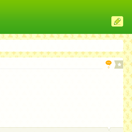
ス
レ
投
稿
0