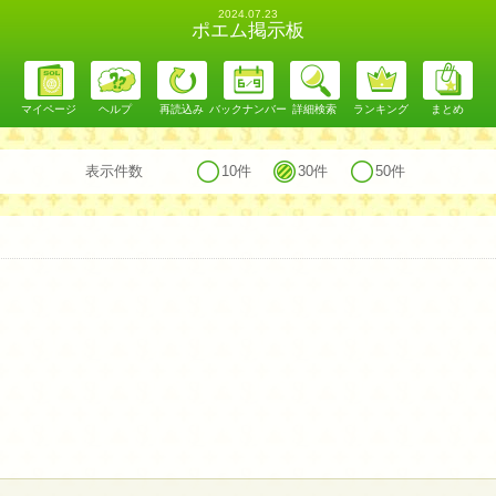
2024.07.23
ポエム掲示板
マイページ
ヘルプ
再読込み
バックナンバー
詳細検索
ランキング
まとめ
表示件数
10件
30件
50件