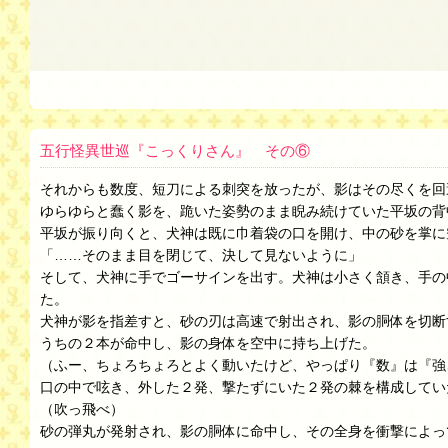
五行怪異世巡『こっくりさん』 その⑥
それからも数度、短刀による刺突を放ったが、影はその尽くを回
ゆらゆらと蠢く影を、跪いた姿勢のまま睨み続けていた平坂の背
平坂が振り向くと、犬神は既に巾着袋の口を開け、中の砂を掌に
「……そのまま目を閉じて、決して見ないように」
そして、犬神に手でゴーサインを出す。犬神は小さく頷き、手の
た。
犬神が影を指差すと、砂の刃は高速で射出され、影の胴体を切断
うちの２本が命中し、影の身体を空中に持ち上げた。
（ふー、ちょろちょろとよく動いたけど、やっぱり『数』は『強
口の中で呟き、外した２発、撃たずにいた２発の棘を構成してい
（吹っ飛べ）
砂の弾丸が発射され、影の胴体に命中し、その全身を衝撃によっ