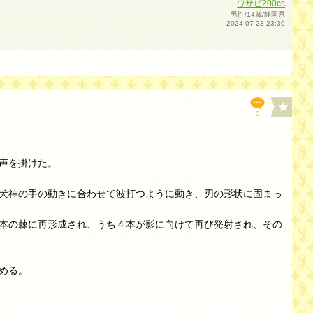
ワサビ200cc
男性/14歳/静岡県
2024-07-23 23:30
0
声を掛けた。
犬神の手の動きに合わせて波打つように動き、刃の形状に固まっ
本の棘に再形成され、うち４本が影に向けて再び発射され、その
める。