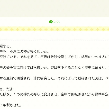
レス
避する。
中を、不意に犬神が軽く叩いた。
空けている。それを見て、平坂は数秒逡巡してから、結界の中の４人に
中の砂を宙に向けてばら撒いた。砂は落下することなく空中に留まり、
する直前で回避され、床に衝突した。それによって粉砕された刃は、６
さ』だよ）
た砂を、１つの弾丸の形状に変形させ、空中で回転させながら照準を定
て破裂させた。