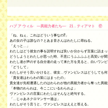
ハブ ア ウィル ―異能力者たち― 21．ティアマト ⑰
「ね、ねぇ、これはどういう事なの⁇」
あの女の子は誰なの？とあま音さんはわたしに尋ねる。
「えっと…」
わたしはどう彼女の事を説明すれば良いか分からず言葉に詰まっ
どうしようとわたしが思った時、不意にうふふふふと高笑いが聞
わたし達が声のする自分達の走って来た方を見ると、白いワンピ
「どうして」
わたしがそう言いかけると、彼女…ヴァンピレスはどうしても何
「貴女達はわらわの策にはまったの」
貴女達が先程遭遇したのはわらわが他の異能力者から奪った異能
「本物のわらわは、今ここにいるわらわよ」
ヴァンピレスの言葉にわたしはそんなと絶句する。
「…じゃあネクロマンサー達は」
わたしがそう言うと、ヴァンピレスはええと答える。