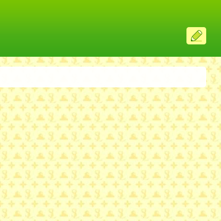
ス
レ
投
稿