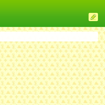
ス
レ
投
稿