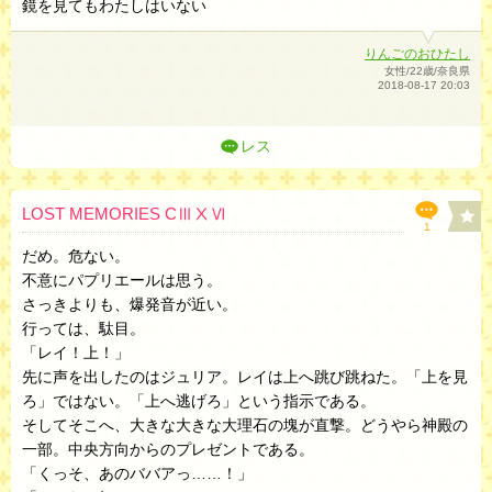
鏡を見てもわたしはいない
りんごのおひたし
女性/22歳/奈良県
2018-08-17 20:03
レス
LOST MEMORIES CⅢⅩⅥ
1
だめ。危ない。
不意にパプリエールは思う。
さっきよりも、爆発音が近い。
行っては、駄目。
「レイ！上！」
先に声を出したのはジュリア。レイは上へ跳び跳ねた。「上を見
ろ」ではない。「上へ逃げろ」という指示である。
そしてそこへ、大きな大きな大理石の塊が直撃。どうやら神殿の
一部。中央方向からのプレゼントである。
「くっそ、あのババアっ……！」