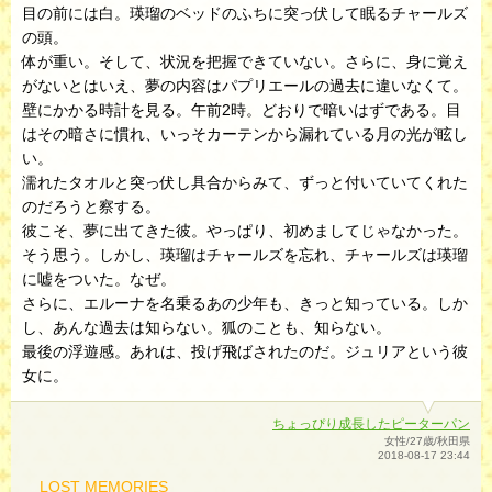
目の前には白。瑛瑠のベッドのふちに突っ伏して眠るチャールズ
の頭。
体が重い。そして、状況を把握できていない。さらに、身に覚え
がないとはいえ、夢の内容はパプリエールの過去に違いなくて。
壁にかかる時計を見る。午前2時。どおりで暗いはずである。目
はその暗さに慣れ、いっそカーテンから漏れている月の光が眩し
い。
濡れたタオルと突っ伏し具合からみて、ずっと付いていてくれた
のだろうと察する。
彼こそ、夢に出てきた彼。やっぱり、初めましてじゃなかった。
そう思う。しかし、瑛瑠はチャールズを忘れ、チャールズは瑛瑠
に嘘をついた。なぜ。
さらに、エルーナを名乗るあの少年も、きっと知っている。しか
し、あんな過去は知らない。狐のことも、知らない。
最後の浮遊感。あれは、投げ飛ばされたのだ。ジュリアという彼
女に。
ちょっぴり成長したピーターパン
女性/27歳/秋田県
2018-08-17 23:44
LOST MEMORIES