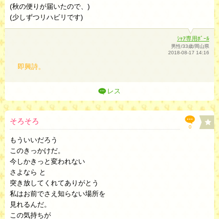
(秋の便りが届いたので、)
(少しずつリハビリです)
ｼｬｱ専用ﾎﾞｰﾙ
男性/33歳/岡山県
2018-08-17 14:16
即興詩。
レス
そろそろ
0
もういいだろう
このきっかけだ。
今しかきっと変われない
さよなら と
突き放してくれてありがとう
私はお前でさえ知らない場所を
見れるんだ。
この気持ちが