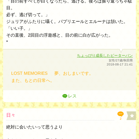
「目の前すべてが白くなったら、逃げる。後ろは振り返っちゃ駄
目。
必ず、逃げ切って。」
ジュリアがふたりに囁く。パプリエールとエルーナは頷いた。
「いい子。」
その直後、2回目の浮遊感と、目の前に白が広がった。
*
ちょっぴり成長したピーターパン
女性/27歳/秋田県
2018-08-17 21:41
LOST MEMORIES
夢、おしまいです。
また、もとの日常へ。
レス
日々
2
絶対に会いたいって思うより