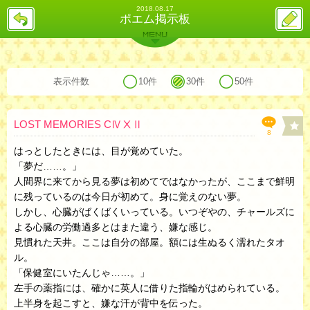
2018.08.17
戻
ス
ポエム掲示板
る
レ
投
MENU
稿
バックナンバー
詳細検索
ランキング
まとめ
表示件数
10件
30件
50件
LOST MEMORIES CⅣⅩⅡ
8
はっとしたときには、目が覚めていた。
「夢だ……。」
人間界に来てから見る夢は初めてではなかったが、ここまで鮮明
に残っているのは今日が初めて。身に覚えのない夢。
しかし、心臓がばくばくいっている。いつぞやの、チャールズに
よる心臓の労働過多とはまた違う、嫌な感じ。
見慣れた天井。ここは自分の部屋。額には生ぬるく濡れたタオ
ル。
「保健室にいたんじゃ……。」
左手の薬指には、確かに英人に借りた指輪がはめられている。
上半身を起こすと、嫌な汗が背中を伝った。