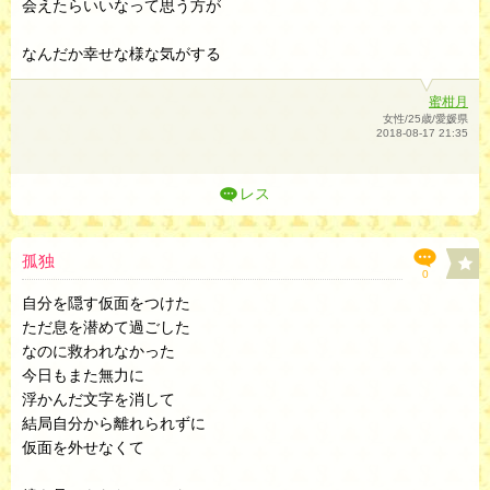
会えたらいいなって思う方が
なんだか幸せな様な気がする
蜜柑月
女性/25歳/愛媛県
2018-08-17 21:35
レス
孤独
0
自分を隠す仮面をつけた
ただ息を潜めて過ごした
なのに救われなかった
今日もまた無力に
浮かんだ文字を消して
結局自分から離れられずに
仮面を外せなくて