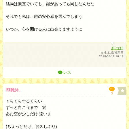
結局は素直でいても、鎧があっても同じなんだな
それでも私は、鎧の安心感を選んでしまう
いつか、心を開ける人に出会えますように
あはは‼
女性/21歳/福岡県
2018-08-17 16:41
レス
即興詩。
5
くらくらするくらい
ずっと向こうまで 雲
あお空が少しだけ 遠いよ
(ちょっとだけ、お久しぶり)