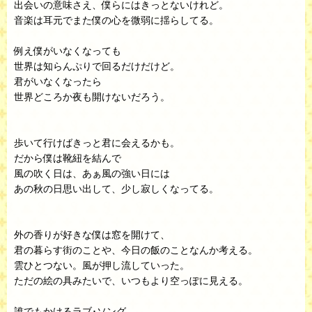
出会いの意味さえ、僕らにはきっとないけれど。
音楽は耳元でまた僕の心を微弱に揺らしてる。
例え僕がいなくなっても
世界は知らんぷりで回るだけだけど。
君がいなくなったら
世界どころか夜も開けないだろう。
歩いて行けばきっと君に会えるかも。
だから僕は靴紐を結んで
風の吹く日は、あぁ風の強い日には
あの秋の日思い出して、少し寂しくなってる。
外の香りが好きな僕は窓を開けて、
君の暮らす街のことや、今日の飯のことなんか考える。
雲ひとつない。風が押し流していった。
ただの絵の具みたいで、いつもより空っぽに見える。
誰でもかけるラブ･ソング