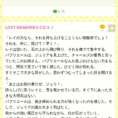
レス
LOST MEMORIES CⅣⅩⅠ
0
「レイの力なら、それを持ち上げることくらい朝飯前でしょ！
それを、外に、投げて！早く！」
レイは頷いた。石の上から飛び降り、それを撫でて集中する。
パプリエールは、ジュリアを見上げた。チャールズが優秀と言っ
ていたこのお姉さん。パプリエールなんか及ぶわけもない力をも
つと、間近で見ていて強く感じた。ひどく頭が切れる。
すぐそこで大きな音がした。思わずつむってしまった目を開ける
と、
「あとはお前の番だぜ、ジュリ！」
誇らしげに笑うレイと、雪を覗かせている穴。すぐ下にあった大
きな大理石はない。
パプリエールは、抱き締められる力が強くなったのを感じた。そ
して、ジュリアの翼が大きく羽ばたく。
前からの強い風圧から守られながら、白が広がっていく。