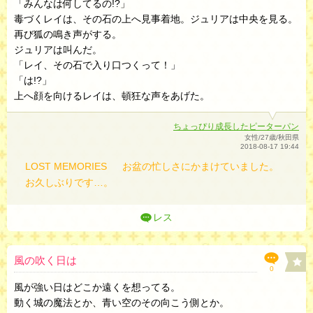
「みんなは何してるの!?」
毒づくレイは、その石の上へ見事着地。ジュリアは中央を見る。
再び狐の鳴き声がする。
ジュリアは叫んだ。
「レイ、その石で入り口つくって！」
「は!?」
上へ顔を向けるレイは、頓狂な声をあげた。
ちょっぴり成長したピーターパン
女性/27歳/秋田県
2018-08-17 19:44
LOST MEMORIES
お盆の忙しさにかまけていました。
お久しぶりです…。
レス
風の吹く日は
0
風が強い日はどこか遠くを想ってる。
動く城の魔法とか、青い空のその向こう側とか。