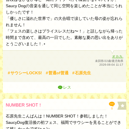
Saucy Dogの音楽を通して同じ空間を楽しめたことが本当にうれ
しかったです！
「優しさに溢れた世界で」の大合唱で涙していた母の姿が忘れら
れません！
「フェスの楽しさはプライスレスだね〜！」と話しながら帰った
時間まで含めて、最高の一日でした。素敵な夏の思い出をありが
とうございました！.⋆
オカカ.
未回答/22歳/鹿児島県
2026-08-04 11:17
サウシーLOCKS!
普通of普通
石原先生
レス
NUMBER SHOT！
0
石原先生こんばんは！NUMBER SHOT！参戦しました！
SaucyDog復活後の初フェス、福岡でサウシーを見ることができ
て嬉しかったです(ᴖ ̫ᴖ )♪