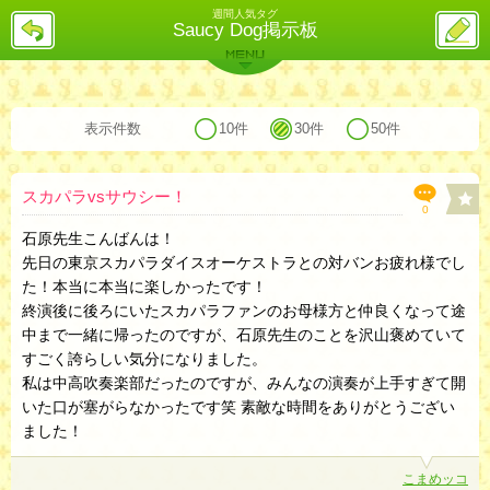
週間人気タグ
戻
ス
Saucy Dog掲示板
る
レ
投
MENU
稿
バックナンバー
詳細検索
ランキング
まとめ
表示件数
10件
30件
50件
スカパラvsサウシー！
0
石原先生こんばんは！
先日の東京スカパラダイスオーケストラとの対バンお疲れ様でし
た！本当に本当に楽しかったです！
終演後に後ろにいたスカパラファンのお母様方と仲良くなって途
中まで一緒に帰ったのですが、石原先生のことを沢山褒めていて
すごく誇らしい気分になりました。
私は中高吹奏楽部だったのですが、みんなの演奏が上手すぎて開
いた口が塞がらなかったです笑 素敵な時間をありがとうござい
ました！
こまめッコ