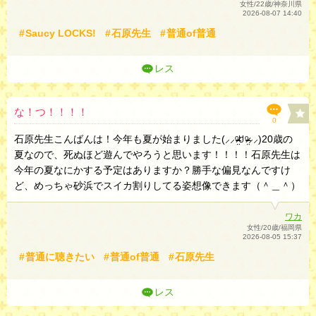
女性/22歳/神奈川県
2026-08-07 14:40
Saucy LOCKS!
石原先生
普通of普通
レス
な！つ！！！！
0
石原先生こんばんは！今年も夏が始まりました‎(⸝⸝ᵒ̴̶̷̤ꇴᵒ̴̶̷̤⸝⸝)20歳の
夏なので、死ぬほど遊んでやろうと思います！！！！石原先生は
今年の夏なにかする予定はありますか？勝手な偏見なんですけ
ど、めっちゃ砂浜でスイカ割りしてる姿想像できます（＾＿＾）
ワカ
女性/20歳/福岡県
2026-08-05 15:37
普通に聴きたい
普通of普通
石原先生
レス