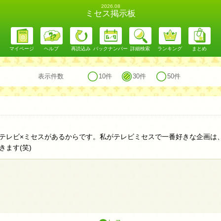
2026.08
ミセス掲示板
マイページ
ヘルプ
再読込み
バックナンバー
詳細検索
ランキング
まとめ
表示件数
10件
30件
50件
テレビ×ミセスがあるからです。私がテレビミセスで一番好きな企画は
ます(笑)