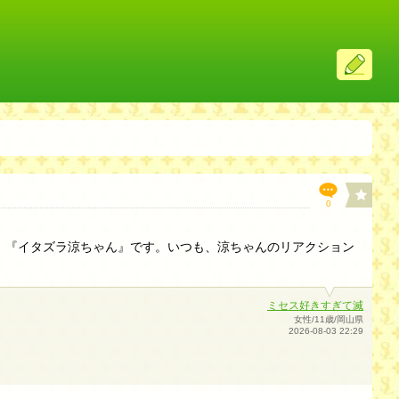
ス
レ
投
稿
0
、『イタズラ涼ちゃん』です。いつも、涼ちゃんのリアクション
ミセス好きすぎて滅
女性/11歳/岡山県
2026-08-03 22:29