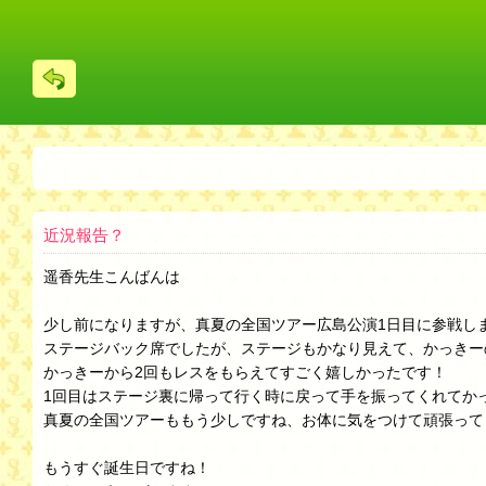
戻
る
近況報告？
遥香先生こんばんは
少し前になりますが、真夏の全国ツアー広島公演1日目に参戦し
ステージバック席でしたが、ステージもかなり見えて、かっきー
かっきーから2回もレスをもらえてすごく嬉しかったです！
1回目はステージ裏に帰って行く時に戻って手を振ってくれてか
真夏の全国ツアーももう少しですね、お体に気をつけて頑張って
もうすぐ誕生日ですね！