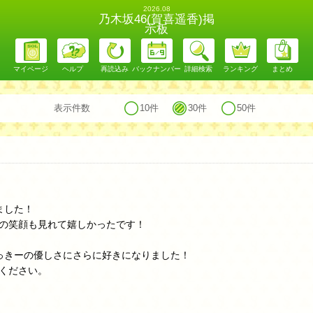
2026.08
乃木坂46(賀喜遥香)掲
示板
マイページ
ヘルプ
再読込み
バックナンバー
詳細検索
ランキング
まとめ
表示件数
10件
30件
50件
ました！
の笑顔も見れて嬉しかったです！
っきーの優しさにさらに好きになりました！
ください。