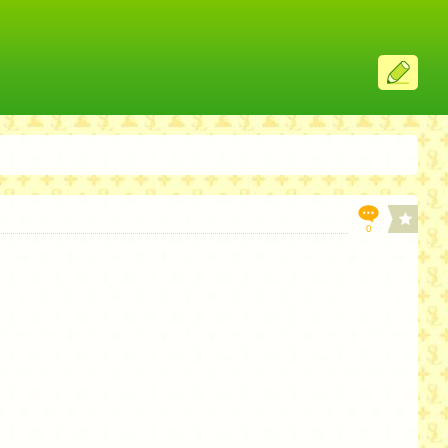
ス
レ
投
稿
0