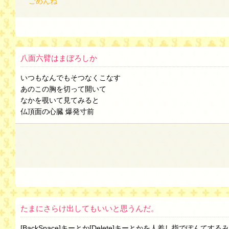
ごめんね
八面六臂はまぼろしか
いつもなんでもそつなくこなす
あのこの胸を切って開いて
なかを覗いて見てみると
仏頂面の心臓 爆発寸前
たまにさらけ出してもいいと思うんだ。
[BackSpace]キーとか[Delete]キーとかを人差し指でぽ