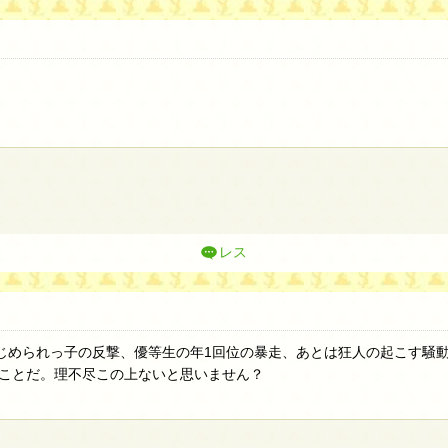
レス
いじめられっ子の反撃、優等生の年1回位の暴走、あとは狂人の起こす騒
ことだ。理不尽この上ないと思いません？