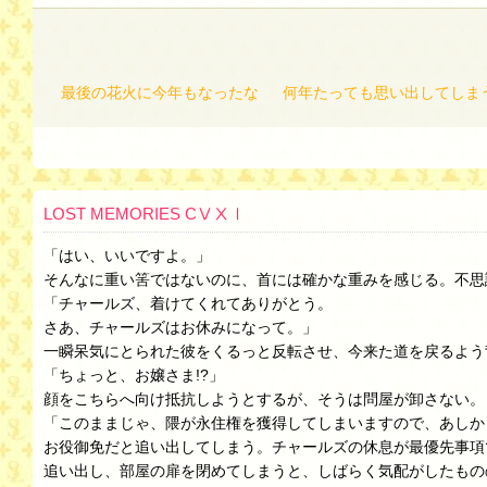
最後の花火に今年もなったな
何年たっても思い出してしま
LOST MEMORIES CⅤⅩⅠ
「はい、いいですよ。」
そんなに重い筈ではないのに、首には確かな重みを感じる。不思
「チャールズ、着けてくれてありがとう。
さあ、チャールズはお休みになって。」
一瞬呆気にとられた彼をくるっと反転させ、今来た道を戻るよう
「ちょっと、お嬢さま!?」
顔をこちらへ向け抵抗しようとするが、そうは問屋が卸さない。
「このままじゃ、隈が永住権を獲得してしまいますので、あしか
お役御免だと追い出してしまう。チャールズの休息が最優先事項
追い出し、部屋の扉を閉めてしまうと、しばらく気配がしたもの