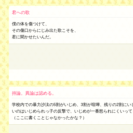
君への歌
僕の体を傷つけて、
その傷口からにじみ出た歌こそを、
君に聞かせたいんだ。
持論。異論は認める。
学校内での暴力沙汰の5割がいじめ、3割が喧嘩、残りの2割に
いのはいじめられっ子の反撃で、いじめが一番怒られにくいって
（ここに書くことじゃなかったかな？）