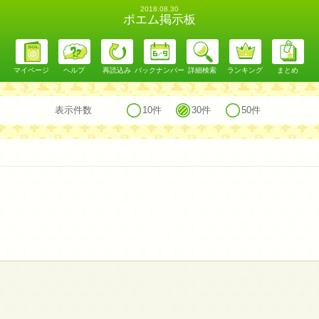
2018.08.30
ポエム掲示板
マイページ
ヘルプ
再読込み
バックナンバー
詳細検索
ランキング
まとめ
表示件数
10件
30件
50件