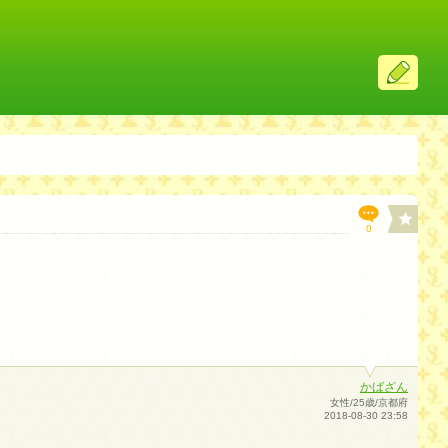
ス
レ
投
稿
0
かばざん
女性/25歳/京都府
2018-08-30 23:58