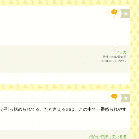
0
ツッカ
男性/26歳/愛知県
2018-08-30 22:12
0
動が引っ括められてる。ただ言えるのは、この中で一番怒られやす
何かが崩壊している者