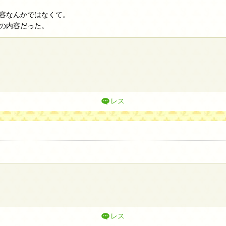
容なんかではなくて。
の内容だった。
レス
レス