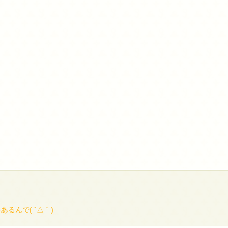
るんで( ´△｀)