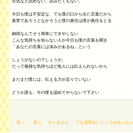
空気など読めない。読みたくもない。
今日も僕は不安定な、でも僕の口から出た言葉だから
真実であろうとなかろうと僕の責任は僕が責任をとる
納得なんてそう簡単にできやしない
こんな気持ちを知らない人が今日も僕の言葉を聞き
「あなたの言葉には深みがあるね」という
しょうがないのでしょうが。
だって複雑な気持ちほど他人には伝えられないから
まだまだ僕には、伝える力が足りていない
どうか誰も、今の僕を認めてやらないで下さい
暗っ 長っ
すいません
でも僕明るいところもめっちゃあ