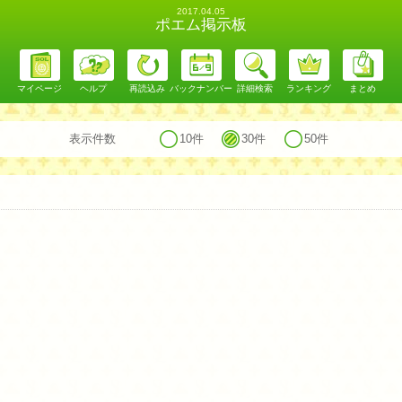
2017.04.05
ポエム掲示板
マイページ
ヘルプ
再読込み
バックナンバー
詳細検索
ランキング
まとめ
表示件数
10件
30件
50件