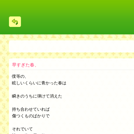
戻
る
早すぎた春、
僕等の、
眩しいくらいに青かった春は
瞬きのうちに弾けて消えた
持ち合わせていれば
傷つくものばかりで
それでいて