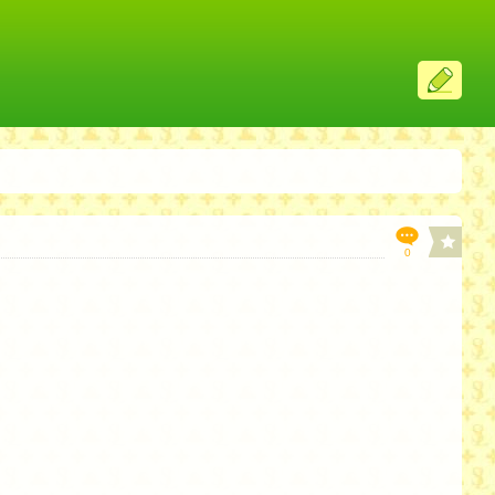
ス
レ
投
稿
0