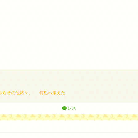
やらその他諸々、
何処へ消えた
レス