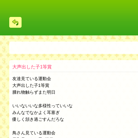
戻
る
大声出した子1等賞
友達見ている運動会
大声出した子1等賞
腫れ物触らずまた明日
いいないいな多様性っていいな
みんなでなかよく耳塞ぎ
優しく頷き過ごすんだろな
鳥さん見ている運動会