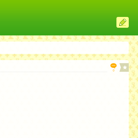
ス
レ
投
稿
0