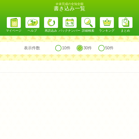
＠未完成の全知全能
書き込み一覧
マイページ
ヘルプ
再読込み
バックナンバー
詳細検索
ランキング
まとめ
表示件数
10件
30件
50件