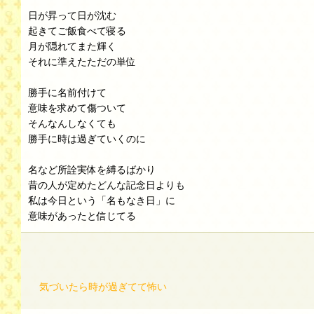
日が昇って日が沈む
起きてご飯食べて寝る
月が隠れてまた輝く
それに準えたただの単位
勝手に名前付けて
意味を求めて傷ついて
そんなんしなくても
勝手に時は過ぎていくのに
名など所詮実体を縛るばかり
昔の人が定めたどんな記念日よりも
私は今日という「名もなき日」に
意味があったと信じてる
気づいたら時が過ぎてて怖い